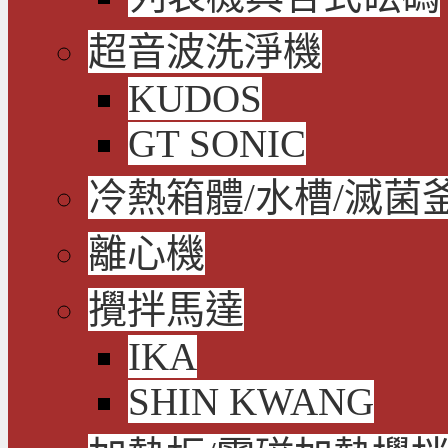
超音波洗淨機
KUDOS
GT SONIC
冷熱箱體/水槽/滅菌
離心機
攪拌馬達
IKA
SHIN KWANG