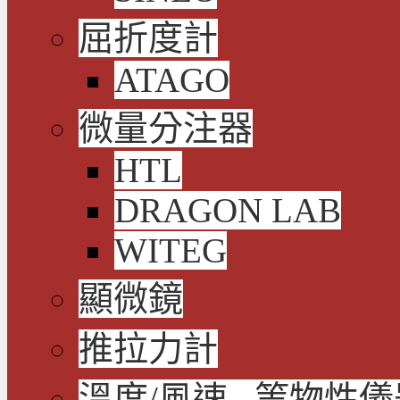
屈折度計
ATAGO
微量分注器
HTL
DRAGON LAB
WITEG
顯微鏡
推拉力計
溫度/風速...等物性