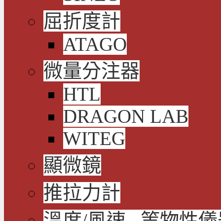
屈折度計
ATAGO
微量分注器
HTL
DRAGON LAB
WITEG
顯微鏡
推拉力計
溫度/風速...等物性