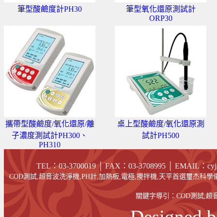
筆型酸鹼度計PH30
筆型氧化還原測試計
ORP30
攜帶型酸鹼度/氧化還原/離
桌上型酸鹼度/氧化還原測
子濃度測試計PH300、
試計PH500
PH310
TEL：03-3700019 │ FAX
：03-
3708995
│
EMAIL
：cyj
COD測試,超音波洗淨機,PH計,加熱板,電極,攪拌機,天平首選璽杰科學儀
關鍵字導引：
COD測試
,
超
Designed