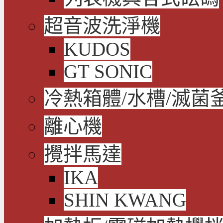
超音波洗淨機
KUDOS
GT SONIC
冷熱箱體/水槽/滅菌
離心機
攪拌馬達
IKA
SHIN KWANG