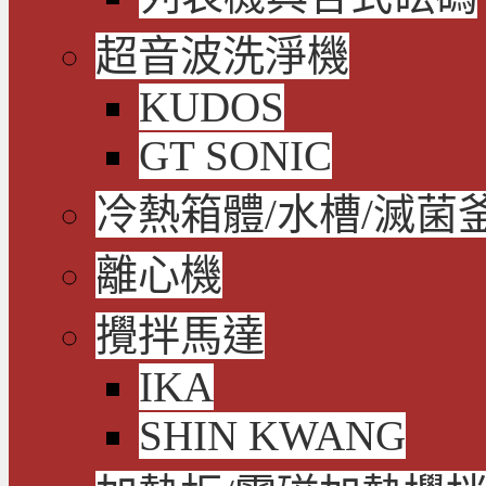
超音波洗淨機
KUDOS
GT SONIC
冷熱箱體/水槽/滅菌
離心機
攪拌馬達
IKA
SHIN KWANG