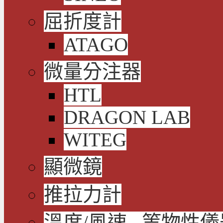
屈折度計
ATAGO
微量分注器
HTL
DRAGON LAB
WITEG
顯微鏡
推拉力計
溫度/風速...等物性