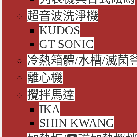
超音波洗淨機
KUDOS
GT SONIC
冷熱箱體/水槽/滅菌
離心機
攪拌馬達
IKA
SHIN KWANG