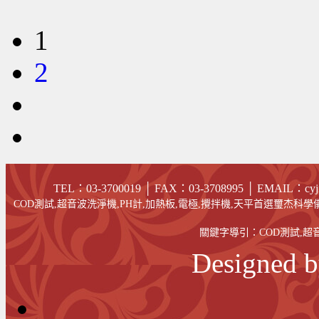
1
2
TEL：03-3700019 │ FAX
：03-
3708995
│
EMAIL
：cyj
COD測試,超音波洗淨機,PH計,加熱板,電極,攪拌機,天平首選璽杰科學儀
關鍵字導引：
COD測試
,
超
Designed