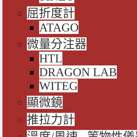
屈折度計
ATAGO
微量分注器
HTL
DRAGON LAB
WITEG
顯微鏡
推拉力計
溫度/風速...等物性